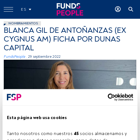
ES
NOMBRAMIENTOS
BLANCA GIL DE ANTOÑANZAS (EX
CYGNUS AM) FICHA POR DUNAS
CAPITAL
FundsPeople .
29 septiembre 2022
Firma: cedida (Dunas Capital)
Esta página web usa cookies
Tanto nosotros como nuestros 
45
 socios almacenamos y 
Tiempo lectura:
2 min.