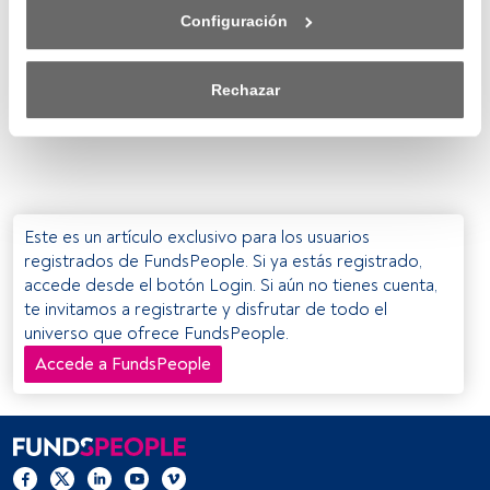
web (o en el icono flotante que hay en la parte del fondo a 
Configuración
la izquierda de la página web). Tus opciones tendrán 
efecto dentro de nuestro ámbito de consentimiento. Para 
saber más, consulta nuestra política de privacidad.
Rechazar
Tanto nosotros como nuestros asociados tratamos los 
datos para proporcionar:
Utilizar datos de localización geográfica precisa. Analizar 
activamente las características del dispositivo para su 
Este es un artículo exclusivo para los usuarios
identificación. Almacenar la información en un dispositivo 
registrados de FundsPeople. Si ya estás registrado,
y/o acceder a ella. 
accede desde el botón Login. Si aún no tienes cuenta,
te invitamos a registrarte y disfrutar de todo el
Lista de asociados (proveedores)
universo que ofrece FundsPeople.
Accede a FundsPeople