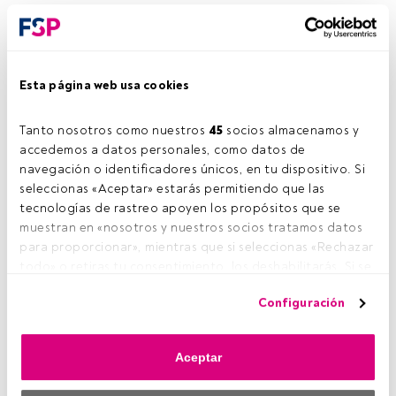
Esta página web usa cookies
Tanto nosotros como nuestros 
45
 socios almacenamos y 
accedemos a datos personales, como datos de 
navegación o identificadores únicos, en tu dispositivo. Si 
seleccionas «Aceptar» estarás permitiendo que las 
tecnologías de rastreo apoyen los propósitos que se 
muestran en «nosotros y nuestros socios tratamos datos 
para proporcionar», mientras que si seleccionas «Rechazar 
todo» o retiras tu consentimiento, los deshabilitarás. Si se 
deshabilitan los rastreadores, parte del contenido y los 
Configuración
anuncios que ves podrían dejar de ser relevantes para ti. 
Puedes volver a acceder a este menú para cambiar tus 
opciones o retirar el consentimiento en cualquier 
Aceptar
momento haciendo clic en el enlace «Preferencias de 
privacidad» que aparece en la parte inferior de la página 