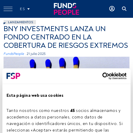
ES
LANZAMIENTOS
BNY INVESTMENTS LANZA UN
FONDO CENTRADO EN LA
COBERTURA DE RIESGOS EXTREMOS
FundsPeople .
21 julio 2025
Esta página web usa cookies
Fuente: Martin Fisch (flickr, Creative Commons).
Tanto nosotros como nuestros 
45
 socios almacenamos y 
accedemos a datos personales, como datos de 
navegación o identificadores únicos, en tu dispositivo. Si 
seleccionas «Aceptar» estarás permitiendo que las 
Tiempo lectura:
1 min.