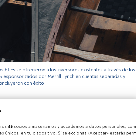
os ETFs se ofrecieron a los inversores existentes a través de los
 esponsorizados por Merrill Lynch en cuentas separadas y
concluyeron con éxito.
o exclusivo para los usuarios registrados de FundsPeople. Si ya
s
accede desde el botón Login. Si aún no tienes cuenta, te
rarte y disfrutar de todo el universo que ofrece FundsPeople.
Accede a FundsPeople
ros 
45
 socios almacenamos y accedemos a datos personales, com
s únicos, en tu dispositivo. Si seleccionas «Aceptar» estarás perm