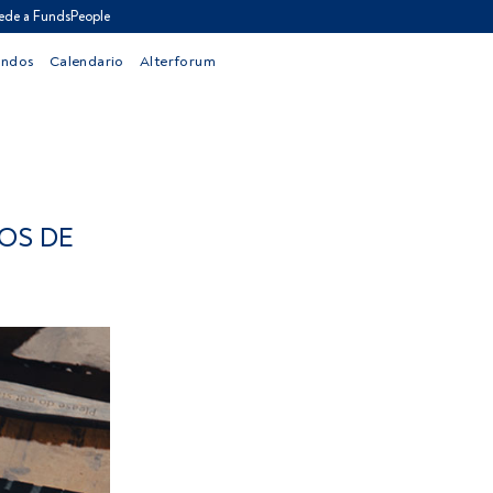
ede a FundsPeople
ondos
Calendario
Alterforum
OS DE