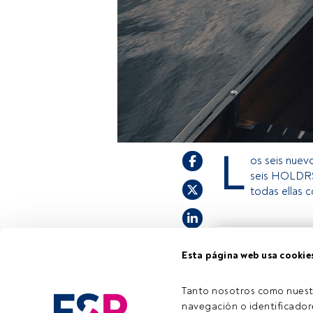
L
os seis nuev
seis HOLDRS
todas ellas 
Este es un artícul
Esta página web usa cookie
estás registrado, 
invitamos a regist
Tanto nosotros como nuest
navegación o identificadore