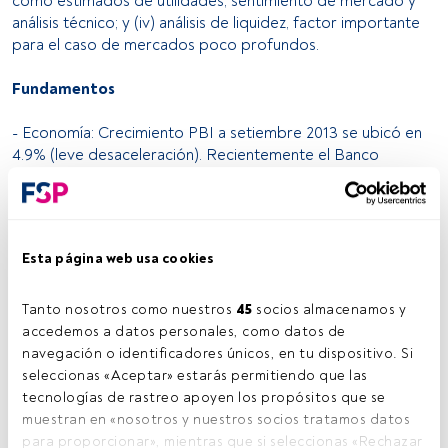
como estimados de utilidades, sentimiento de mercado y
análisis técnico; y (iv) análisis de liquidez, factor importante
para el caso de mercados poco profundos.
Fundamentos
- Economía: Crecimiento PBI a setiembre 2013 se ubicó en
4.9% (leve desaceleración). Recientemente el Banco
Central disminuyó su estimado 2013 de 5.5% a 5.0%
(dentro del rango estimado por el mercado: 5.2%-5.4%).
Los sectores detrás de este crecimiento siguen siendo los
vinculados a la demanda interna.
Esta página web usa cookies
- Resultados corporativos: Las utilidades por acción (EPS)
al 3T13 superaron en 14% el estimado del mercado,
Tanto nosotros como nuestros 
45
 socios almacenamos y 
mostrando un índice de sorpresa del 73%. Destacó el
accedemos a datos personales, como datos de 
sector construcción (100% de empresas superaron
navegación o identificadores únicos, en tu dispositivo. Si 
expectativas), energía (80%) y consumo (75%). El 55% de
seleccionas «Aceptar» estarás permitiendo que las 
empresas mineras superaron los estimados.
tecnologías de rastreo apoyen los propósitos que se 
muestran en «nosotros y nuestros socios tratamos datos 
- Ciclo Negocio: Haciendo un análisis extendido Du Pont
para proporcionar», mientras que si seleccionas «Rechazar 