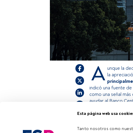
A
unque la dec
la apreciaci
principalme
indicó una fuente de
como una señal más 
ayudar al Banco Centr
Esta página web usa cookie
Este es un artículo
estás registrado, a
Tanto nosotros como nuest