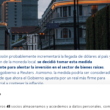
isión probablemente incrementará la llegada de dólares al país 
ón de la moneda local,
se decidió tomar esta medida
nte para alentar la inversión en el sector de bienes raíces
,
 gobierno a Reuters. Asimismo, la medida podría ser considerad
de que ahora el Gobierno apuesta por un real más firme para
al a contener la inflación.
s
 exclusivo para los usuarios registrados de FundsPeople. Si ya
ccede desde el botón Login. Si aún no tienes cuenta, te
ros 
45
 socios almacenamos y accedemos a datos personales, com