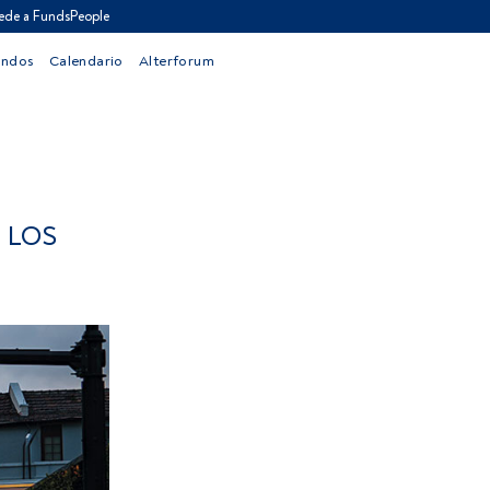
ede a FundsPeople
ondos
Calendario
Alterforum
 LOS