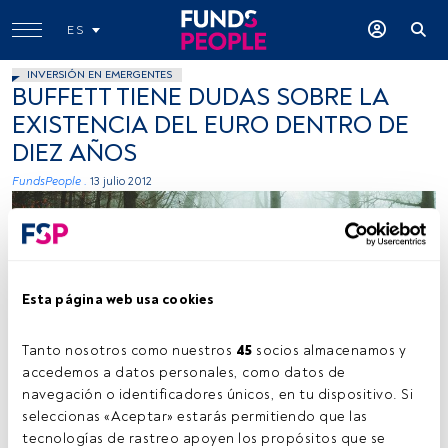
ES
INVERSIÓN EN EMERGENTES
BUFFETT TIENE DUDAS SOBRE LA
EXISTENCIA DEL EURO DENTRO DE
DIEZ AÑOS
FundsPeople .
13 julio 2012
Esta página web usa cookies
Tanto nosotros como nuestros 
45
 socios almacenamos y 
accedemos a datos personales, como datos de 
navegación o identificadores únicos, en tu dispositivo. Si 
seleccionas «Aceptar» estarás permitiendo que las 
tecnologías de rastreo apoyen los propósitos que se 
Tiempo lectura:
1 min.