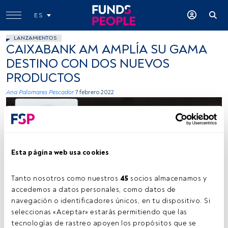
ES
LANZAMIENTOS
CAIXABANK AM AMPLÍA SU GAMA
DESTINO CON DOS NUEVOS
PRODUCTOS
Ana Palomares Pescador
7 febrero 2022
Esta página web usa cookies
Tanto nosotros como nuestros 
45
 socios almacenamos y 
Freestocks, Unsplash
accedemos a datos personales, como datos de 
navegación o identificadores únicos, en tu dispositivo. Si 
seleccionas «Aceptar» estarás permitiendo que las 
tecnologías de rastreo apoyen los propósitos que se 
Tiempo lectura:
2 min.