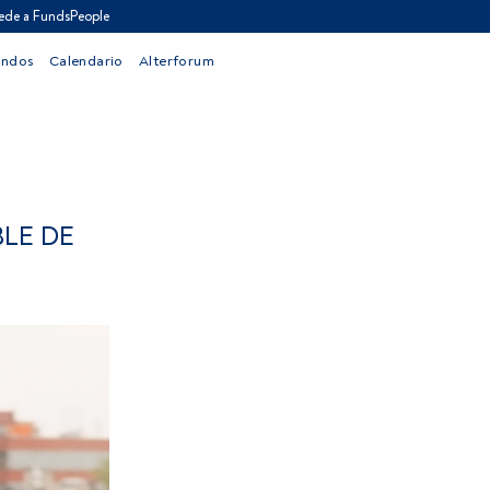
ede a FundsPeople
ondos
Calendario
Alterforum
LE DE