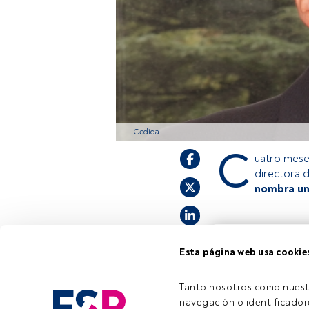
Cedida
C
uatro mes
directora
nombra un 
Este es un artícul
Esta página web usa cookie
estás registrado, 
invitamos a regist
Tanto nosotros como nuest
navegación o identificadore