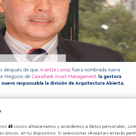
es después de que
Arantza Loinaz
fuera nombrada nueva
 de Negocio de
CaixaBank Asset Management
,
la gestora
nuevo responsable la división de Arquitectura Abierta.
o exclusivo para los usuarios registrados de FundsPeople. Si ya
s
accede desde el botón Login. Si aún no tienes cuenta, te
rarte y disfrutar de todo el universo que ofrece FundsPeople.
Accede a FundsPeople
ros 
45
 socios almacenamos y accedemos a datos personales, com
s únicos, en tu dispositivo. Si seleccionas «Aceptar» estarás perm