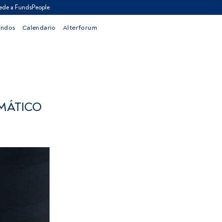
ede a FundsPeople
ondos
Calendario
Alterforum
MÁTICO