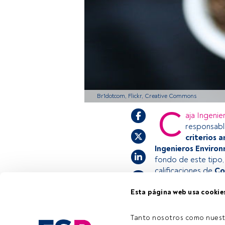
Br1dotcom, Flickr, Creative Commons
C
aja Ingenie
responsabl
criterios 
Ingenieros Enviro
fondo de este tipo,
calificaciones de
Co
Esta página web usa cookie
Este es un artícul
estás registrado, 
Tanto nosotros como nuest