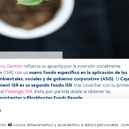
ros Gestión
refuerza su apuesta por la inversión socialmente
e (ISR) con un
nuevo fondo específico en la aplicación de los
ambientales, sociales y de gobierno corporativo (ASG).
El
Caj
nment ISR
es su segundo fondo ISR
, tras cosechar con su prime
 el
Fonengin ISR
, éxito por partida doble al obtener las
nsistentes y Blockbuster Funds People.
s
o exclusivo para los usuarios registrados de FundsPeople. Si ya
accede desde el botón Login. Si aún no tienes cuenta, te
ros 
45
 socios almacenamos y accedemos a datos personales, com