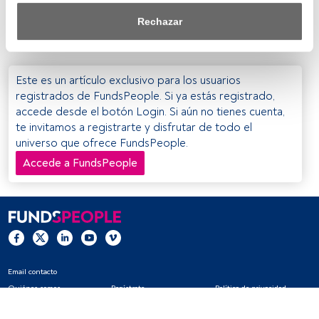
necesario confirmar asistencia a través del correo
saber más, consulta nuestra política de privacidad.
Rechazar
electrónico: centrofinanciero@cajacanarias.es
Tanto nosotros como nuestros asociados tratamos los 
datos para proporcionar:
Este es un artículo exclusivo para los usuarios
Utilizar datos de localización geográfica precisa. Analizar 
registrados de FundsPeople. Si ya estás registrado,
activamente las características del dispositivo para su 
accede desde el botón Login. Si aún no tienes cuenta,
identificación. Almacenar la información en un dispositivo 
te invitamos a registrarte y disfrutar de todo el
y/o acceder a ella. 
universo que ofrece FundsPeople.
Accede a FundsPeople
Lista de asociados (proveedores)
Email contacto
Quiénes somos
Regístrate
Política de privacidad
Cookies
Configuración de cookies
Aviso legal