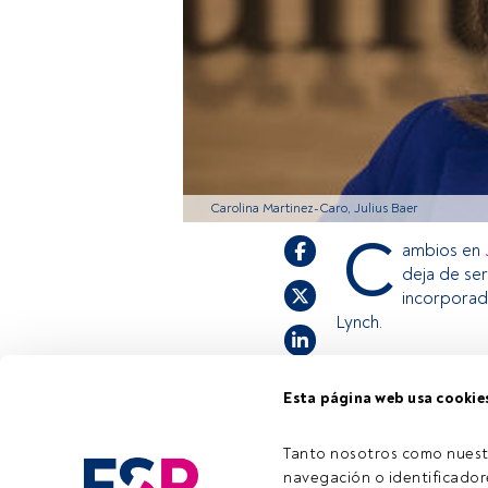
Carolina Martinez-Caro, Julius Baer
C
ambios en
deja de se
incorporado
Lynch.
Esta página web usa cookie
Este es un artícul
estás registrado, 
invitamos a regist
Tanto nosotros como nuest
navegación o identificadore