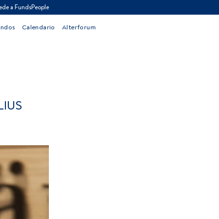
ede a FundsPeople
ondos
Calendario
Alterforum
LIUS