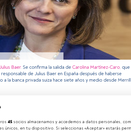
Julius Baer.
Se confirma la salida de
Carolina Martínez-Caro,
que
r responsable de Julius Baer en España después de haberse
 a la banca privada suiza hace siete años y medio desde Merrill
s
o exclusivo para los usuarios registrados de FundsPeople. Si ya
accede desde el botón Login. Si aún no tienes cuenta, te
rarte y disfrutar de todo el universo que ofrece FundsPeople.
ros 
45
 socios almacenamos y accedemos a datos personales, com
Accede a FundsPeople
s únicos, en tu dispositivo. Si seleccionas «Aceptar» estarás perm