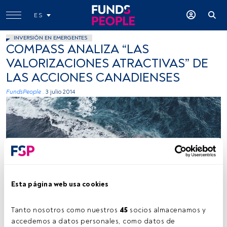
ES
INVERSIÓN EN EMERGENTES
COMPASS ANALIZA “LAS
VALORIZACIONES ATRACTIVAS” DE
LAS ACCIONES CANADIENSES
FundsPeople .
3 julio 2014
Kamil Molendys, Unsplash
Esta página web usa cookies
Tanto nosotros como nuestros 
45
 socios almacenamos y 
accedemos a datos personales, como datos de 
Tiempo lectura:
2 min.