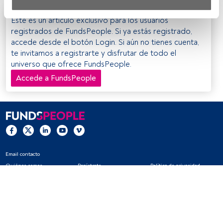
Tanto nosotros como nuestros asociados tratamos los 
Este es un artículo exclusivo para los usuarios
datos para proporcionar:
registrados de FundsPeople. Si ya estás registrado,
accede desde el botón Login. Si aún no tienes cuenta,
Utilizar datos de localización geográfica precisa. Analizar 
te invitamos a registrarte y disfrutar de todo el
activamente las características del dispositivo para su 
universo que ofrece FundsPeople.
identificación. Almacenar la información en un dispositivo 
y/o acceder a ella. 
Accede a FundsPeople
Lista de asociados (proveedores)
Email contacto
Quiénes somos
Regístrate
Política de privacidad
Cookies
Configuración de cookies
Aviso legal