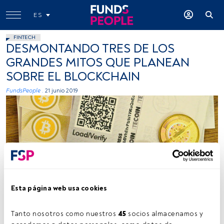
ES
FINTECH
DESMONTANDO TRES DE LOS
GRANDES MITOS QUE PLANEAN
SOBRE EL BLOCKCHAIN
FundsPeople .
21 junio 2019
zcopley, Flickr, Creative Commons
Esta página web usa cookies
Tanto nosotros como nuestros 
45
 socios almacenamos y 
Tiempo lectura:
2 min.