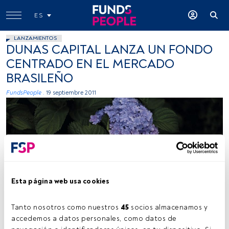
ES
LANZAMIENTOS
DUNAS CAPITAL LANZA UN FONDO
CENTRADO EN EL MERCADO
BRASILEÑO
FundsPeople .
19 septiembre 2011
Esta página web usa cookies
Tanto nosotros como nuestros 
45
 socios almacenamos y 
accedemos a datos personales, como datos de 
Tiempo lectura:
2 min.