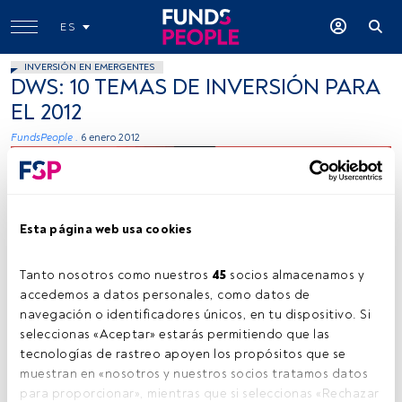
ES
INVERSIÓN EN EMERGENTES
DWS: 10 TEMAS DE INVERSIÓN PARA
EL 2012
FundsPeople .
6 enero 2012
Esta página web usa cookies
Tanto nosotros como nuestros 
45
 socios almacenamos y 
accedemos a datos personales, como datos de 
Joel Filipe (Unsplash)
navegación o identificadores únicos, en tu dispositivo. Si 
seleccionas «Aceptar» estarás permitiendo que las 
tecnologías de rastreo apoyen los propósitos que se 
Tiempo lectura:
3 min.
muestran en «nosotros y nuestros socios tratamos datos 
para proporcionar», mientras que si seleccionas «Rechazar 