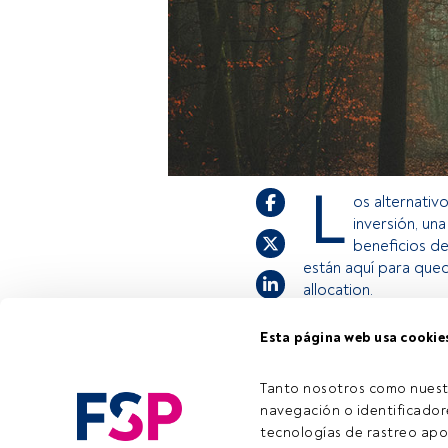
L
os alternativ
inversión, una
beneficios de
están aquí para que
allocation.
Esta página web usa cookie
Este es un artículo
estás registrado, a
Tanto nosotros como nuest
invitamos a registr
navegación o identificadore
tecnologías de rastreo apo
Tiempo lectura:
22 s.