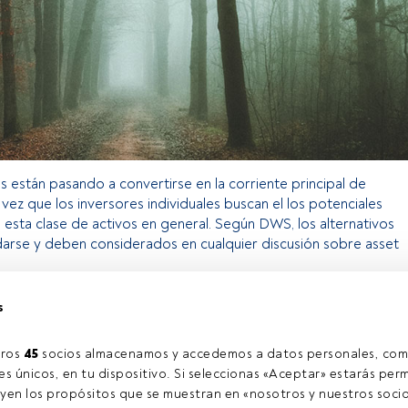
os están pasando a convertirse en la corriente principal de
 vez que los inversores individuales buscan el los potenciales
 esta clase de activos en general. Según DWS, los alternativos
darse y deben considerados en cualquier discusión sobre asset
s
 exclusivo para los usuarios registrados de FundsPeople. Si ya
ccede desde el botón Login. Si aún no tienes cuenta, te
ros 
45
 socios almacenamos y accedemos a datos personales, com
arte y disfrutar de todo el universo que ofrece FundsPeople.
s únicos, en tu dispositivo. Si seleccionas «Aceptar» estarás perm
Accede a FundsPeople
yen los propósitos que se muestran en «nosotros y nuestros socio