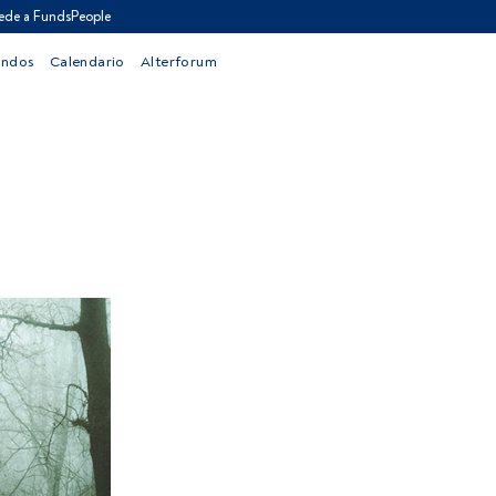
ede a FundsPeople
ondos
Calendario
Alterforum