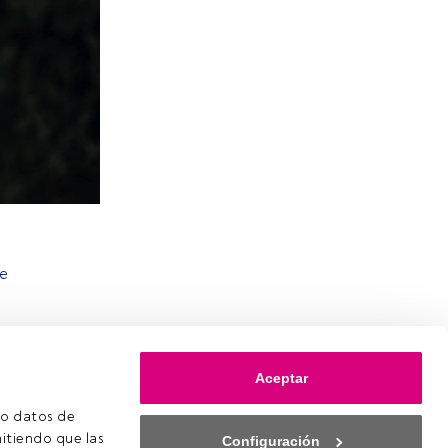
se
Aceptar
o datos de 
itiendo que las 
Configuración