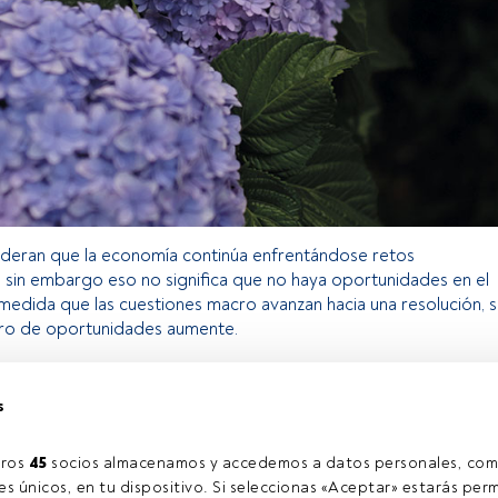
deran que la economía continúa enfrentándose retos
 sin embargo eso no significa que no haya oportunidades en el
edida que las cuestiones macro avanzan hacia una resolución, 
ro de oportunidades aumente.
s
o exclusivo para los usuarios registrados de FundsPeople. Si ya
accede desde el botón Login. Si aún no tienes cuenta, te
rarte y disfrutar de todo el universo que ofrece FundsPeople.
ros 
45
 socios almacenamos y accedemos a datos personales, com
Accede a FundsPeople
s únicos, en tu dispositivo. Si seleccionas «Aceptar» estarás perm