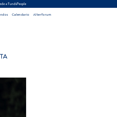
ede a FundsPeople
ondos
Calendario
Alterforum
TA