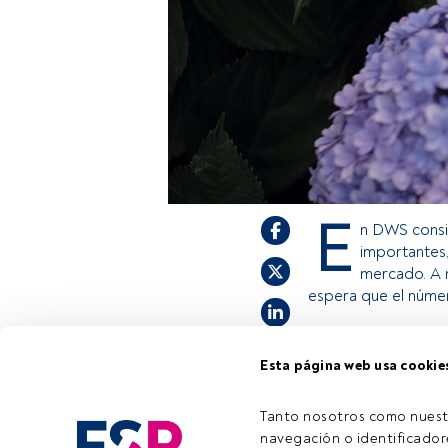
E
n DWS consi
importantes,
mercado. A m
espera que el núme
Esta página web usa cookie
Este es un artícul
estás registrado, 
invitamos a regist
Tanto nosotros como nuest
navegación o identificadore