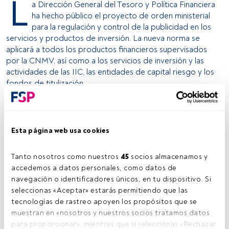
L
a Dirección General del Tesoro y Política Financiera
ha hecho público el proyecto de orden ministerial
para la regulación y control de la publicidad en los
servicios y productos de inversión. La nueva norma se
aplicará a todos los productos financieros supervisados
por la CNMV, así como a los servicios de inversión y las
actividades de las IIC, las entidades de capital riesgo y los
fondos de titulización.
La norma especifica qué actividades son consideradas
como publicitarias. Excluye de este ámbito las campañas
publicitarias institucionales y las publicaciones periódicas
Esta página web usa cookies
de los analistas, pero sí incluye las comunicaciones
destinadas a llamar la atención del público sobre las
Tanto nosotros como nuestros 
45
 socios almacenamos y 
actividades de gestión o de comercialización de una IIC,
accedemos a datos personales, como datos de 
aunque la comunicación no se refiera un producto
navegación o identificadores únicos, en tu dispositivo. Si 
concreto.
seleccionas «Aceptar» estarás permitiendo que las 
tecnologías de rastreo apoyen los propósitos que se 
La CNMV tendrá la potestad de verificar que el material
muestran en «nosotros y nuestros socios tratamos datos 
publicitario cumple con lo establecido y, en su caso,
para proporcionar», mientras que si seleccionas «Rechazar 