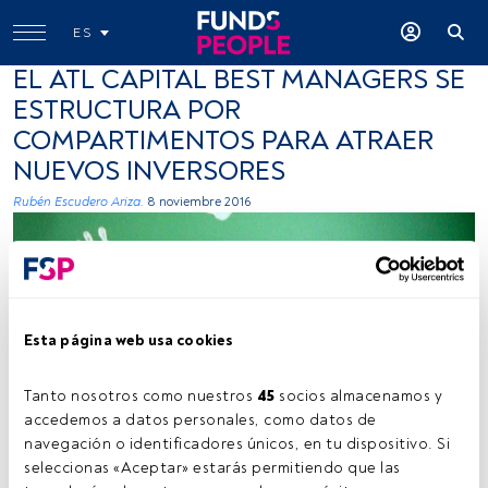
ES
EL ATL CAPITAL BEST MANAGERS SE
ESTRUCTURA POR
COMPARTIMENTOS PARA ATRAER
NUEVOS INVERSORES
Rubén Escudero Ariza.
8 noviembre 2016
Esta página web usa cookies
Tanto nosotros como nuestros 
45
 socios almacenamos y 
TheAlieness GiselaGiardino²³, Flickr, Creative Commons
accedemos a datos personales, como datos de 
navegación o identificadores únicos, en tu dispositivo. Si 
seleccionas «Aceptar» estarás permitiendo que las 
Tiempo lectura:
1 min.