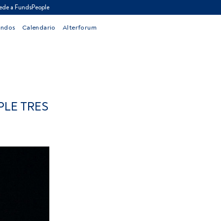
ede a FundsPeople
ondos
Calendario
Alterforum
LE TRES