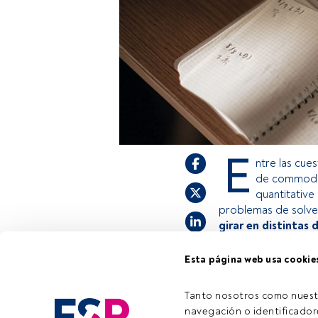
E
ntre las cue
de commoditi
quantitative 
problemas de solve
girar en distintas 
Esta página web usa cookie
Este es un artícul
estás registrado, 
Tanto nosotros como nuest
invitamos a regist
navegación o identificadore