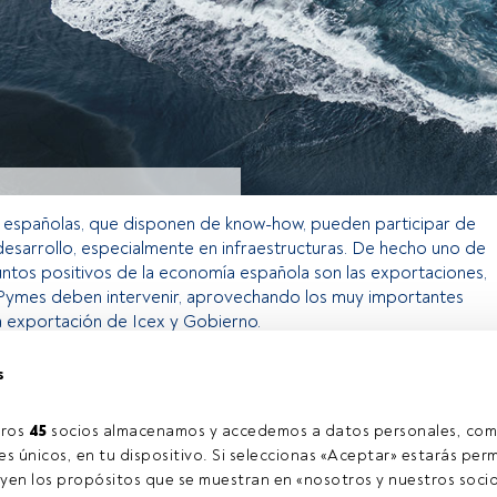
 españolas, que disponen de know-how, pueden participar de
desarrollo, especialmente en infraestructuras. De hecho uno de
ntos positivos de la economía española son las exportaciones,
Pymes deben intervenir, aprovechando los muy importantes
a exportación de Icex y Gobierno.
s
o exclusivo para los usuarios registrados de FundsPeople. Si ya
accede desde el botón Login. Si aún no tienes cuenta, te
ros 
45
 socios almacenamos y accedemos a datos personales, com
rarte y disfrutar de todo el universo que ofrece FundsPeople.
s únicos, en tu dispositivo. Si seleccionas «Aceptar» estarás perm
Accede a FundsPeople
yen los propósitos que se muestran en «nosotros y nuestros socio