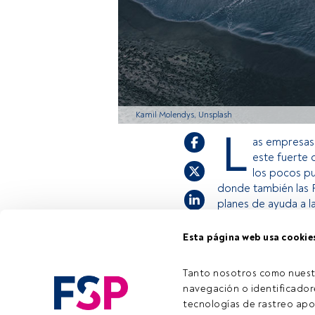
Kamil Molendys, Unsplash
L
as empresas
este fuerte 
los pocos pu
donde también las 
planes de ayuda a l
Esta página web usa cookie
Este es un artícul
estás registrado, 
Tanto nosotros como nuest
invitamos a regist
navegación o identificadore
tecnologías de rastreo apo
Tiempo lectura:
5 min.