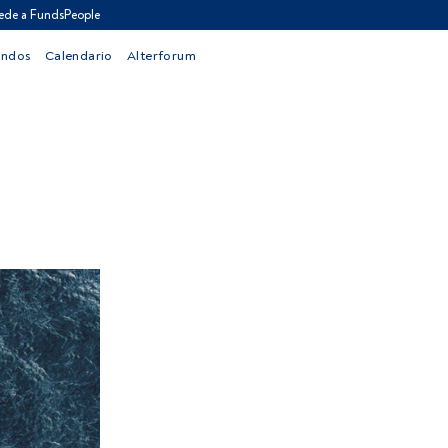
ede a FundsPeople
ondos
Calendario
Alterforum