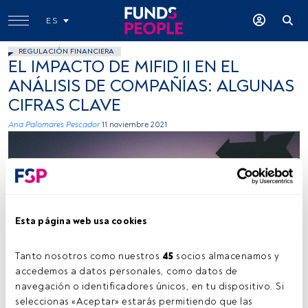
ES
REGULACIÓN FINANCIERA
EL IMPACTO DE MIFID II EN EL
ANÁLISIS DE COMPAÑÍAS: ALGUNAS
CIFRAS CLAVE
Ana Palomares Pescador
11 noviembre 2021
Esta página web usa cookies
Firma: Raul Petri (Unsplash)
Tanto nosotros como nuestros 
45
 socios almacenamos y 
accedemos a datos personales, como datos de 
navegación o identificadores únicos, en tu dispositivo. Si 
seleccionas «Aceptar» estarás permitiendo que las 
Tiempo lectura:
3 min.