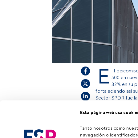
E
l fideicomis
500 en nuev
32% en su pr
fortaleciendo así s
Sector SPDR fue la
Esta página web usa cookie
Este es un artícul
estás registrado, 
Tanto nosotros como nuest
invitamos a regist
navegación o identificadore