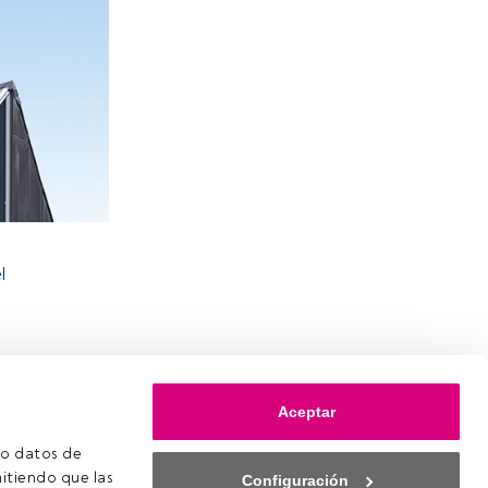
l
Aceptar
o datos de 
itiendo que las 
Configuración