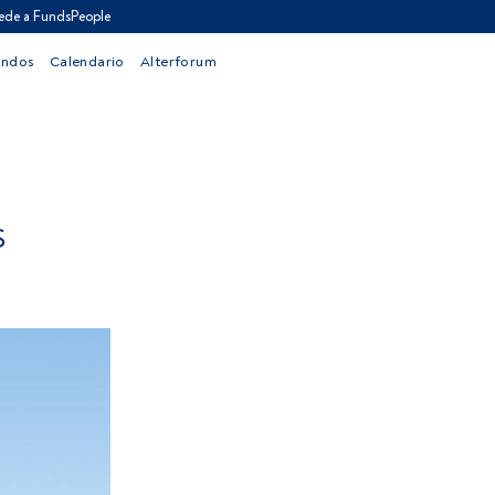
ede a FundsPeople
ondos
Calendario
Alterforum
S