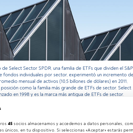
o de Select Sector SPDR, una familia de ETFs que dividen el S&P
e fondos individuales por sector, experimentó un incremento de
omedio mensual de activos (10,5 billones de dólares) en 2011,
u posición como la familia más grande de ETFs de sector. Select
nzado en 1998 y es la marca más antigua de ETFs de sector.
s
o exclusivo para los usuarios registrados de FundsPeople. Si ya
accede desde el botón Login. Si aún no tienes cuenta, te
ros 
45
 socios almacenamos y accedemos a datos personales, com
rarte y disfrutar de todo el universo que ofrece FundsPeople.
s únicos, en tu dispositivo. Si seleccionas «Aceptar» estarás perm