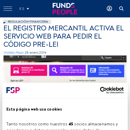
ES
REGULACIÓN FINANCIERA
EL REGISTRO MERCANTIL ACTIVA EL
SERVICIO WEB PARA PEDIR EL
CÓDIGO PRE-LEI
Violeta Mazo
28 enero 2014
Registro Mercantil
Esta página web usa cookies
Tanto nosotros como nuestros 
45
 socios almacenamos y 
Tiempo lectura:
1 min.