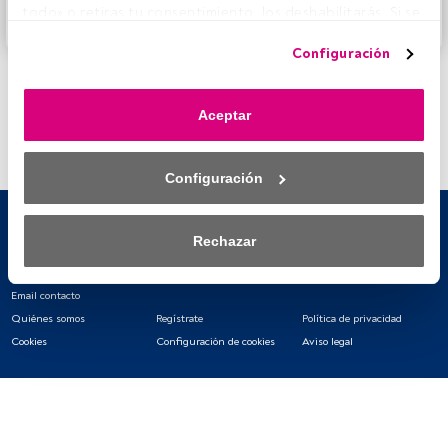
todo» o retiras tu consentimiento, los deshabilitarás. Si se 
Accede a FundsPeople
deshabilitan los rastreadores, parte del contenido y los 
Configuración
anuncios que ves podrían dejar de ser relevantes para ti. 
Puedes volver a acceder a este menú para cambiar tus 
opciones o retirar el consentimiento en cualquier 
Aceptar
momento haciendo clic en el enlace «Preferencias de 
privacidad» que aparece en la parte inferior de la página 
web (o en el icono flotante que hay en la parte del fondo a 
Configuración
la izquierda de la página web). Tus opciones tendrán 
efecto dentro de nuestro ámbito de consentimiento. Para 
saber más, consulta nuestra política de privacidad.
Rechazar
Tanto nosotros como nuestros asociados tratamos los 
datos para proporcionar:
Email contacto
Quiénes somos
Regístrate
Política de privacidad
Utilizar datos de localización geográfica precisa. Analizar 
Cookies
Configuración de cookies
Aviso legal
activamente las características del dispositivo para su 
identificación. Almacenar la información en un dispositivo 
y/o acceder a ella. 
Lista de asociados (proveedores)