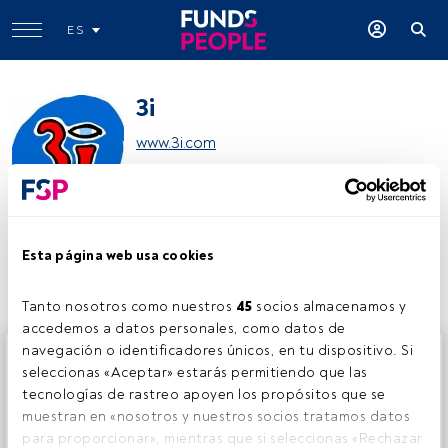
ES
3i
www.3i.com
Compartir:
Esta página web usa cookies
Tanto nosotros como nuestros 
45
 socios almacenamos y 
accedemos a datos personales, como datos de 
navegación o identificadores únicos, en tu dispositivo. Si 
Este es un artículo exclusivo para los usuarios registrados
seleccionas «Aceptar» estarás permitiendo que las 
de FundsPeople. Si ya estás registrado, accede desde el
tecnologías de rastreo apoyen los propósitos que se 
botón Login. Si aún no tienes cuenta, te invitamos a
muestran en «nosotros y nuestros socios tratamos datos 
registrarte y disfrutar de todo el universo que ofrece
para proporcionar», mientras que si seleccionas «Rechazar 
FundsPeople.