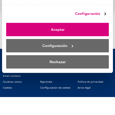
todo» o retiras tu consentimiento, los deshabilitarás. Si se 
Accede a FundsPeople
deshabilitan los rastreadores, parte del contenido y los 
Configuración
anuncios que ves podrían dejar de ser relevantes para ti. 
Puedes volver a acceder a este menú para cambiar tus 
opciones o retirar el consentimiento en cualquier 
Aceptar
momento haciendo clic en el enlace «Preferencias de 
privacidad» que aparece en la parte inferior de la página 
web (o en el icono flotante que hay en la parte del fondo a 
Configuración
la izquierda de la página web). Tus opciones tendrán 
efecto dentro de nuestro ámbito de consentimiento. Para 
saber más, consulta nuestra política de privacidad.
Rechazar
Tanto nosotros como nuestros asociados tratamos los 
datos para proporcionar:
Email contacto
Quiénes somos
Regístrate
Política de privacidad
Utilizar datos de localización geográfica precisa. Analizar 
Cookies
Configuración de cookies
Aviso legal
activamente las características del dispositivo para su 
identificación. Almacenar la información en un dispositivo 
y/o acceder a ella. 
Lista de asociados (proveedores)