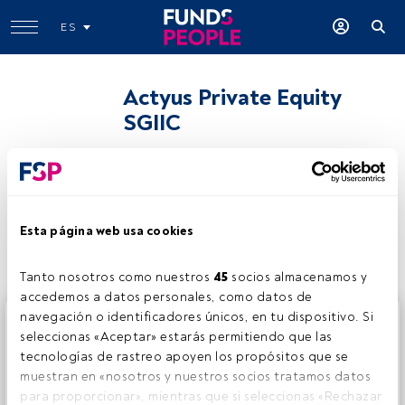
ES
Actyus Private Equity
SGIIC
Compartir:
Esta página web usa cookies
Tanto nosotros como nuestros 
45
 socios almacenamos y 
accedemos a datos personales, como datos de 
navegación o identificadores únicos, en tu dispositivo. Si 
Este es un artículo exclusivo para los usuarios registrados
seleccionas «Aceptar» estarás permitiendo que las 
de FundsPeople. Si ya estás registrado, accede desde el
tecnologías de rastreo apoyen los propósitos que se 
botón Login. Si aún no tienes cuenta, te invitamos a
muestran en «nosotros y nuestros socios tratamos datos 
registrarte y disfrutar de todo el universo que ofrece
para proporcionar», mientras que si seleccionas «Rechazar 
FundsPeople.