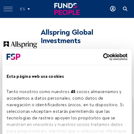
ES
Allspring Global
Investments
allspringglobal.com
Compartir:
Esta página web usa cookies
Tanto nosotros como nuestros 
45
 socios almacenamos y 
accedemos a datos personales, como datos de 
navegación o identificadores únicos, en tu dispositivo. Si 
Este es un artículo exclusivo para los usuarios registrados
seleccionas «Aceptar» estarás permitiendo que las 
de FundsPeople. Si ya estás registrado, accede desde el
tecnologías de rastreo apoyen los propósitos que se 
botón Login. Si aún no tienes cuenta, te invitamos a
muestran en «nosotros y nuestros socios tratamos datos 
registrarte y disfrutar de todo el universo que ofrece
para proporcionar», mientras que si seleccionas «Rechazar 
FundsPeople.