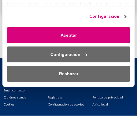
todo» o retiras tu consentimiento, los deshabilitarás. Si se 
Accede a FundsPeople
deshabilitan los rastreadores, parte del contenido y los 
Configuración
anuncios que ves podrían dejar de ser relevantes para ti. 
Puedes volver a acceder a este menú para cambiar tus 
opciones o retirar el consentimiento en cualquier 
Aceptar
momento haciendo clic en el enlace «Preferencias de 
privacidad» que aparece en la parte inferior de la página 
web (o en el icono flotante que hay en la parte del fondo a 
Configuración
la izquierda de la página web). Tus opciones tendrán 
efecto dentro de nuestro ámbito de consentimiento. Para 
saber más, consulta nuestra política de privacidad.
Rechazar
Tanto nosotros como nuestros asociados tratamos los 
datos para proporcionar:
Email contacto
Quiénes somos
Regístrate
Política de privacidad
Utilizar datos de localización geográfica precisa. Analizar 
Cookies
Configuración de cookies
Aviso legal
activamente las características del dispositivo para su 
identificación. Almacenar la información en un dispositivo 
y/o acceder a ella. 
Lista de asociados (proveedores)