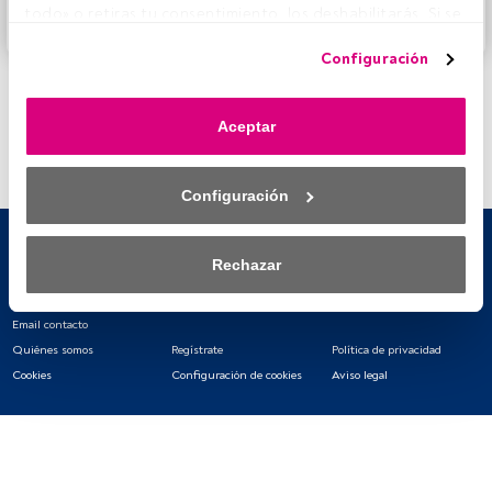
todo» o retiras tu consentimiento, los deshabilitarás. Si se 
Accede a FundsPeople
deshabilitan los rastreadores, parte del contenido y los 
Configuración
anuncios que ves podrían dejar de ser relevantes para ti. 
Puedes volver a acceder a este menú para cambiar tus 
opciones o retirar el consentimiento en cualquier 
Aceptar
momento haciendo clic en el enlace «Preferencias de 
privacidad» que aparece en la parte inferior de la página 
web (o en el icono flotante que hay en la parte del fondo a 
Configuración
la izquierda de la página web). Tus opciones tendrán 
efecto dentro de nuestro ámbito de consentimiento. Para 
saber más, consulta nuestra política de privacidad.
Rechazar
Tanto nosotros como nuestros asociados tratamos los 
datos para proporcionar:
Email contacto
Quiénes somos
Regístrate
Política de privacidad
Utilizar datos de localización geográfica precisa. Analizar 
Cookies
Configuración de cookies
Aviso legal
activamente las características del dispositivo para su 
identificación. Almacenar la información en un dispositivo 
y/o acceder a ella. 
Lista de asociados (proveedores)