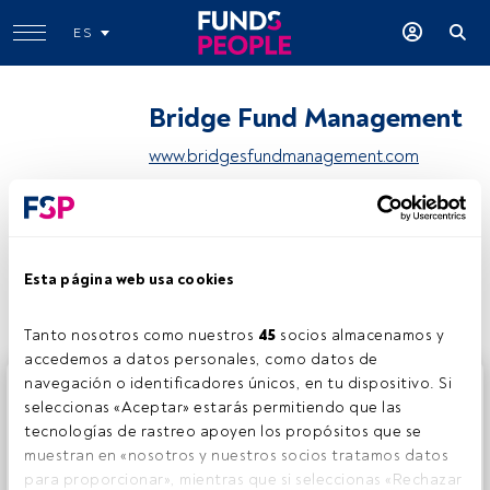
ES
Bridge Fund Management
www.bridgesfundmanagement.com
Compartir:
Esta página web usa cookies
Tanto nosotros como nuestros 
45
 socios almacenamos y 
accedemos a datos personales, como datos de 
navegación o identificadores únicos, en tu dispositivo. Si 
Este es un artículo exclusivo para los usuarios registrados
seleccionas «Aceptar» estarás permitiendo que las 
de FundsPeople. Si ya estás registrado, accede desde el
tecnologías de rastreo apoyen los propósitos que se 
botón Login. Si aún no tienes cuenta, te invitamos a
muestran en «nosotros y nuestros socios tratamos datos 
registrarte y disfrutar de todo el universo que ofrece
para proporcionar», mientras que si seleccionas «Rechazar 
FundsPeople.