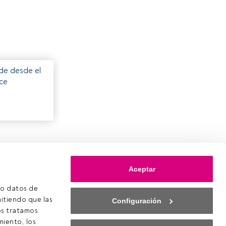
ede desde el
ece
Aceptar
o datos de 
itiendo que las 
Configuración
s tratamos 
iento, los 