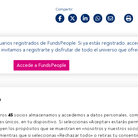
Compartir:
usuarios registrados de FundsPeople. Si ya estás registrado, acc
e invitamos a registrarte y disfrutar de todo el universo que ofr
Accede a FundsPeople
s
ros 
45
 socios almacenamos y accedemos a datos personales, com
s únicos, en tu dispositivo. Si seleccionas «Aceptar» estarás perm
yen los propósitos que se muestran en «nosotros y nuestros socio
ientras que si seleccionas «Rechazar todo» o retiras tu consentim