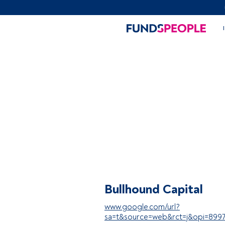
Bullhound Capital
www.google.com/url?
sa=t&source=web&rct=j&opi=8