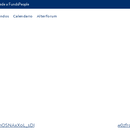
ede a FundsPeople
ondos
Calendario
Alterforum
wipm8LKmOSNAxXoL_sDHbgpHCUQFnoECBAQAQ&usg=AOvVaw0zf