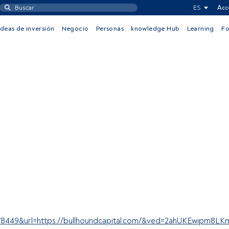
ES
Acc
Ideas de inversión
Negocio
Personas
knowledge Hub
Learning
F
9978449&url=https://bullhoundcapital.com/&ved=2ahUKE