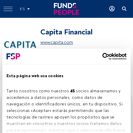
ES
Capita Financial
www.capita.com
Compartir:
Esta página web usa cookies
Tanto nosotros como nuestros 
45
 socios almacenamos y 
accedemos a datos personales, como datos de 
navegación o identificadores únicos, en tu dispositivo. Si 
Este es un artículo exclusivo para los usuarios registrados
seleccionas «Aceptar» estarás permitiendo que las 
de FundsPeople. Si ya estás registrado, accede desde el
tecnologías de rastreo apoyen los propósitos que se 
botón Login. Si aún no tienes cuenta, te invitamos a
muestran en «nosotros y nuestros socios tratamos datos 
registrarte y disfrutar de todo el universo que ofrece
para proporcionar», mientras que si seleccionas «Rechazar 
FundsPeople.