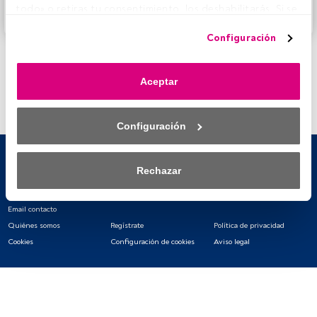
todo» o retiras tu consentimiento, los deshabilitarás. Si se 
Accede a FundsPeople
deshabilitan los rastreadores, parte del contenido y los 
Configuración
anuncios que ves podrían dejar de ser relevantes para ti. 
Puedes volver a acceder a este menú para cambiar tus 
opciones o retirar el consentimiento en cualquier 
Aceptar
momento haciendo clic en el enlace «Preferencias de 
privacidad» que aparece en la parte inferior de la página 
web (o en el icono flotante que hay en la parte del fondo a 
Configuración
la izquierda de la página web). Tus opciones tendrán 
efecto dentro de nuestro ámbito de consentimiento. Para 
saber más, consulta nuestra política de privacidad.
Rechazar
Tanto nosotros como nuestros asociados tratamos los 
datos para proporcionar:
Email contacto
Quiénes somos
Regístrate
Política de privacidad
Utilizar datos de localización geográfica precisa. Analizar 
Cookies
Configuración de cookies
Aviso legal
activamente las características del dispositivo para su 
identificación. Almacenar la información en un dispositivo 
y/o acceder a ella. 
Lista de asociados (proveedores)