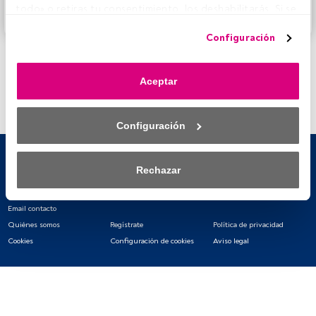
todo» o retiras tu consentimiento, los deshabilitarás. Si se 
Accede a FundsPeople
deshabilitan los rastreadores, parte del contenido y los 
Configuración
anuncios que ves podrían dejar de ser relevantes para ti. 
Puedes volver a acceder a este menú para cambiar tus 
opciones o retirar el consentimiento en cualquier 
Aceptar
momento haciendo clic en el enlace «Preferencias de 
privacidad» que aparece en la parte inferior de la página 
web (o en el icono flotante que hay en la parte del fondo a 
Configuración
la izquierda de la página web). Tus opciones tendrán 
efecto dentro de nuestro ámbito de consentimiento. Para 
saber más, consulta nuestra política de privacidad.
Rechazar
Tanto nosotros como nuestros asociados tratamos los 
datos para proporcionar:
Email contacto
Quiénes somos
Regístrate
Política de privacidad
Utilizar datos de localización geográfica precisa. Analizar 
Cookies
Configuración de cookies
Aviso legal
activamente las características del dispositivo para su 
identificación. Almacenar la información en un dispositivo 
y/o acceder a ella. 
Lista de asociados (proveedores)