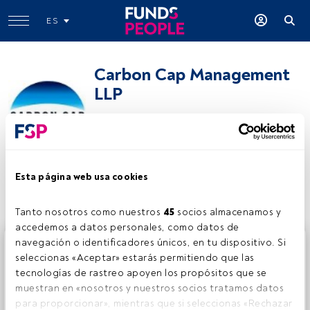
ES
Carbon Cap Management
LLP
www.carbon-cap.com
Compartir:
Esta página web usa cookies
Tanto nosotros como nuestros 
45
 socios almacenamos y 
accedemos a datos personales, como datos de 
navegación o identificadores únicos, en tu dispositivo. Si 
Este es un artículo exclusivo para los usuarios registrados
seleccionas «Aceptar» estarás permitiendo que las 
de FundsPeople. Si ya estás registrado, accede desde el
tecnologías de rastreo apoyen los propósitos que se 
botón Login. Si aún no tienes cuenta, te invitamos a
muestran en «nosotros y nuestros socios tratamos datos 
registrarte y disfrutar de todo el universo que ofrece
para proporcionar», mientras que si seleccionas «Rechazar 
FundsPeople.