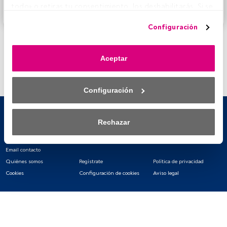
todo» o retiras tu consentimiento, los deshabilitarás. Si se 
Accede a FundsPeople
deshabilitan los rastreadores, parte del contenido y los 
Configuración
anuncios que ves podrían dejar de ser relevantes para ti. 
Puedes volver a acceder a este menú para cambiar tus 
opciones o retirar el consentimiento en cualquier 
Aceptar
momento haciendo clic en el enlace «Preferencias de 
privacidad» que aparece en la parte inferior de la página 
web (o en el icono flotante que hay en la parte del fondo a 
Configuración
la izquierda de la página web). Tus opciones tendrán 
efecto dentro de nuestro ámbito de consentimiento. Para 
saber más, consulta nuestra política de privacidad.
Rechazar
Tanto nosotros como nuestros asociados tratamos los 
datos para proporcionar:
Email contacto
Quiénes somos
Regístrate
Política de privacidad
Utilizar datos de localización geográfica precisa. Analizar 
Cookies
Configuración de cookies
Aviso legal
activamente las características del dispositivo para su 
identificación. Almacenar la información en un dispositivo 
y/o acceder a ella. 
Lista de asociados (proveedores)