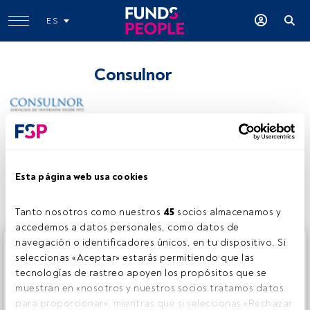
ES
Consulnor
Compartir:
Esta página web usa cookies
Tanto nosotros como nuestros 
45
 socios almacenamos y 
accedemos a datos personales, como datos de 
navegación o identificadores únicos, en tu dispositivo. Si 
Este es un artículo exclusivo para los usuarios registrados
seleccionas «Aceptar» estarás permitiendo que las 
de FundsPeople. Si ya estás registrado, accede desde el
tecnologías de rastreo apoyen los propósitos que se 
botón Login. Si aún no tienes cuenta, te invitamos a
muestran en «nosotros y nuestros socios tratamos datos 
registrarte y disfrutar de todo el universo que ofrece
para proporcionar», mientras que si seleccionas «Rechazar 
FundsPeople.