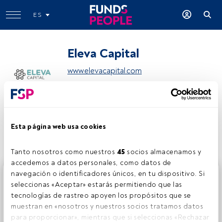
ES
Eleva Capital
www.elevacapital.com
Compartir:
Esta página web usa cookies
Tanto nosotros como nuestros 
45
 socios almacenamos y 
accedemos a datos personales, como datos de 
navegación o identificadores únicos, en tu dispositivo. Si 
Este es un artículo exclusivo para los usuarios registrados
seleccionas «Aceptar» estarás permitiendo que las 
de FundsPeople. Si ya estás registrado, accede desde el
tecnologías de rastreo apoyen los propósitos que se 
botón Login. Si aún no tienes cuenta, te invitamos a
muestran en «nosotros y nuestros socios tratamos datos 
registrarte y disfrutar de todo el universo que ofrece
para proporcionar», mientras que si seleccionas «Rechazar 
FundsPeople.