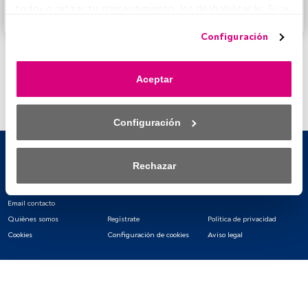
todo» o retiras tu consentimiento, los deshabilitarás. Si se 
Accede a FundsPeople
deshabilitan los rastreadores, parte del contenido y los 
Configuración
anuncios que ves podrían dejar de ser relevantes para ti. 
Puedes volver a acceder a este menú para cambiar tus 
opciones o retirar el consentimiento en cualquier 
Aceptar
momento haciendo clic en el enlace «Preferencias de 
privacidad» que aparece en la parte inferior de la página 
web (o en el icono flotante que hay en la parte del fondo a 
Configuración
la izquierda de la página web). Tus opciones tendrán 
efecto dentro de nuestro ámbito de consentimiento. Para 
saber más, consulta nuestra política de privacidad.
Rechazar
Tanto nosotros como nuestros asociados tratamos los 
datos para proporcionar:
Email contacto
Quiénes somos
Regístrate
Política de privacidad
Utilizar datos de localización geográfica precisa. Analizar 
Cookies
Configuración de cookies
Aviso legal
activamente las características del dispositivo para su 
identificación. Almacenar la información en un dispositivo 
y/o acceder a ella. 
Lista de asociados (proveedores)