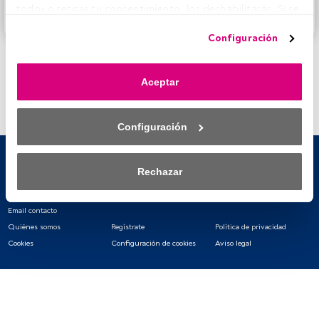
todo» o retiras tu consentimiento, los deshabilitarás. Si se 
Accede a FundsPeople
deshabilitan los rastreadores, parte del contenido y los 
Configuración
anuncios que ves podrían dejar de ser relevantes para ti. 
Puedes volver a acceder a este menú para cambiar tus 
opciones o retirar el consentimiento en cualquier 
Aceptar
momento haciendo clic en el enlace «Preferencias de 
privacidad» que aparece en la parte inferior de la página 
web (o en el icono flotante que hay en la parte del fondo a 
Configuración
la izquierda de la página web). Tus opciones tendrán 
efecto dentro de nuestro ámbito de consentimiento. Para 
saber más, consulta nuestra política de privacidad.
Rechazar
Tanto nosotros como nuestros asociados tratamos los 
datos para proporcionar:
Email contacto
Quiénes somos
Regístrate
Política de privacidad
Utilizar datos de localización geográfica precisa. Analizar 
Cookies
Configuración de cookies
Aviso legal
activamente las características del dispositivo para su 
identificación. Almacenar la información en un dispositivo 
y/o acceder a ella. 
Lista de asociados (proveedores)