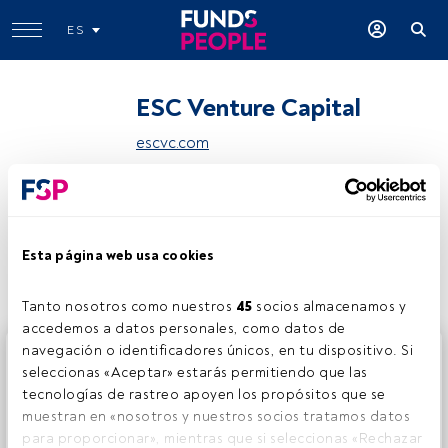
ES
ESC Venture Capital
escvc.com
Compartir:
Esta página web usa cookies
Tanto nosotros como nuestros 
45
 socios almacenamos y 
accedemos a datos personales, como datos de 
navegación o identificadores únicos, en tu dispositivo. Si 
Este es un artículo exclusivo para los usuarios registrados
seleccionas «Aceptar» estarás permitiendo que las 
de FundsPeople. Si ya estás registrado, accede desde el
tecnologías de rastreo apoyen los propósitos que se 
botón Login. Si aún no tienes cuenta, te invitamos a
muestran en «nosotros y nuestros socios tratamos datos 
registrarte y disfrutar de todo el universo que ofrece
para proporcionar», mientras que si seleccionas «Rechazar 
FundsPeople.