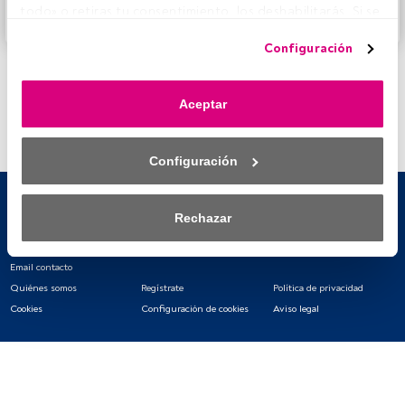
todo» o retiras tu consentimiento, los deshabilitarás. Si se 
Accede a FundsPeople
deshabilitan los rastreadores, parte del contenido y los 
Configuración
anuncios que ves podrían dejar de ser relevantes para ti. 
Puedes volver a acceder a este menú para cambiar tus 
opciones o retirar el consentimiento en cualquier 
Aceptar
momento haciendo clic en el enlace «Preferencias de 
privacidad» que aparece en la parte inferior de la página 
web (o en el icono flotante que hay en la parte del fondo a 
Configuración
la izquierda de la página web). Tus opciones tendrán 
efecto dentro de nuestro ámbito de consentimiento. Para 
saber más, consulta nuestra política de privacidad.
Rechazar
Tanto nosotros como nuestros asociados tratamos los 
datos para proporcionar:
Email contacto
Quiénes somos
Regístrate
Política de privacidad
Utilizar datos de localización geográfica precisa. Analizar 
Cookies
Configuración de cookies
Aviso legal
activamente las características del dispositivo para su 
identificación. Almacenar la información en un dispositivo 
y/o acceder a ella. 
Lista de asociados (proveedores)