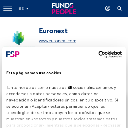
ES
Euronext
www.euronext.com
Compartir:
Esta página web usa cookies
Tanto nosotros como nuestros 
45
 socios almacenamos y 
accedemos a datos personales, como datos de 
navegación o identificadores únicos, en tu dispositivo. Si 
Este es un artículo exclusivo para los usuarios registrados
seleccionas «Aceptar» estarás permitiendo que las 
de FundsPeople. Si ya estás registrado, accede desde el
tecnologías de rastreo apoyen los propósitos que se 
botón Login. Si aún no tienes cuenta, te invitamos a
muestran en «nosotros y nuestros socios tratamos datos 
registrarte y disfrutar de todo el universo que ofrece
para proporcionar», mientras que si seleccionas «Rechazar 
FundsPeople.