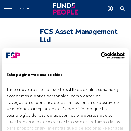
ES
FCS Asset Management
Ltd
Compartir:
Esta página web usa cookies
Tanto nosotros como nuestros 
45
 socios almacenamos y 
accedemos a datos personales, como datos de 
navegación o identificadores únicos, en tu dispositivo. Si 
Este es un artículo exclusivo para los usuarios registrados
seleccionas «Aceptar» estarás permitiendo que las 
de FundsPeople. Si ya estás registrado, accede desde el
tecnologías de rastreo apoyen los propósitos que se 
botón Login. Si aún no tienes cuenta, te invitamos a
muestran en «nosotros y nuestros socios tratamos datos 
registrarte y disfrutar de todo el universo que ofrece
para proporcionar», mientras que si seleccionas «Rechazar 
FundsPeople.