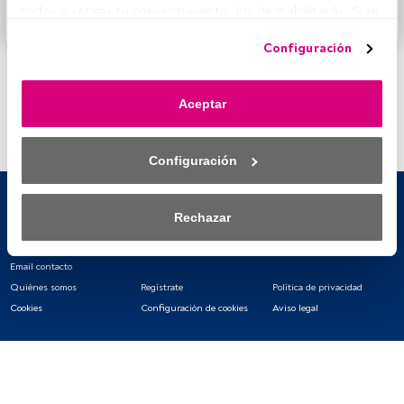
todo» o retiras tu consentimiento, los deshabilitarás. Si se 
Accede a FundsPeople
deshabilitan los rastreadores, parte del contenido y los 
Configuración
anuncios que ves podrían dejar de ser relevantes para ti. 
Puedes volver a acceder a este menú para cambiar tus 
opciones o retirar el consentimiento en cualquier 
Aceptar
momento haciendo clic en el enlace «Preferencias de 
privacidad» que aparece en la parte inferior de la página 
web (o en el icono flotante que hay en la parte del fondo a 
Configuración
la izquierda de la página web). Tus opciones tendrán 
efecto dentro de nuestro ámbito de consentimiento. Para 
saber más, consulta nuestra política de privacidad.
Rechazar
Tanto nosotros como nuestros asociados tratamos los 
datos para proporcionar:
Email contacto
Quiénes somos
Regístrate
Política de privacidad
Utilizar datos de localización geográfica precisa. Analizar 
Cookies
Configuración de cookies
Aviso legal
activamente las características del dispositivo para su 
identificación. Almacenar la información en un dispositivo 
y/o acceder a ella. 
Lista de asociados (proveedores)