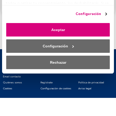
todo» o retiras tu consentimiento, los deshabilitarás. Si se 
Accede a FundsPeople
deshabilitan los rastreadores, parte del contenido y los 
Configuración
anuncios que ves podrían dejar de ser relevantes para ti. 
Puedes volver a acceder a este menú para cambiar tus 
opciones o retirar el consentimiento en cualquier 
Aceptar
momento haciendo clic en el enlace «Preferencias de 
privacidad» que aparece en la parte inferior de la página 
web (o en el icono flotante que hay en la parte del fondo a 
Configuración
la izquierda de la página web). Tus opciones tendrán 
efecto dentro de nuestro ámbito de consentimiento. Para 
saber más, consulta nuestra política de privacidad.
Rechazar
Tanto nosotros como nuestros asociados tratamos los 
datos para proporcionar:
Email contacto
Quiénes somos
Regístrate
Política de privacidad
Utilizar datos de localización geográfica precisa. Analizar 
Cookies
Configuración de cookies
Aviso legal
activamente las características del dispositivo para su 
identificación. Almacenar la información en un dispositivo 
y/o acceder a ella. 
Lista de asociados (proveedores)