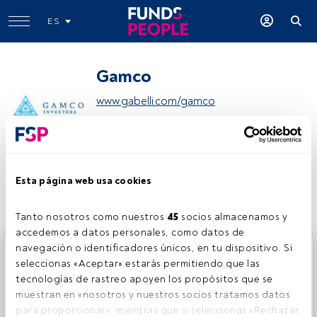
ES
Gamco
www.gabelli.com/gamco
Compartir:
Esta página web usa cookies
Tanto nosotros como nuestros 
45
 socios almacenamos y 
accedemos a datos personales, como datos de 
navegación o identificadores únicos, en tu dispositivo. Si 
Este es un artículo exclusivo para los usuarios registrados
seleccionas «Aceptar» estarás permitiendo que las 
de FundsPeople. Si ya estás registrado, accede desde el
tecnologías de rastreo apoyen los propósitos que se 
botón Login. Si aún no tienes cuenta, te invitamos a
muestran en «nosotros y nuestros socios tratamos datos 
registrarte y disfrutar de todo el universo que ofrece
para proporcionar», mientras que si seleccionas «Rechazar 
FundsPeople.