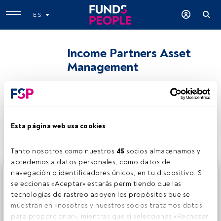
ES
Income Partners Asset
Management
Compartir:
Esta página web usa cookies
Tanto nosotros como nuestros 
45
 socios almacenamos y 
accedemos a datos personales, como datos de 
navegación o identificadores únicos, en tu dispositivo. Si 
Este es un artículo exclusivo para los usuarios registrados
seleccionas «Aceptar» estarás permitiendo que las 
de FundsPeople. Si ya estás registrado, accede desde el
tecnologías de rastreo apoyen los propósitos que se 
botón Login. Si aún no tienes cuenta, te invitamos a
muestran en «nosotros y nuestros socios tratamos datos 
registrarte y disfrutar de todo el universo que ofrece
para proporcionar», mientras que si seleccionas «Rechazar 
FundsPeople.