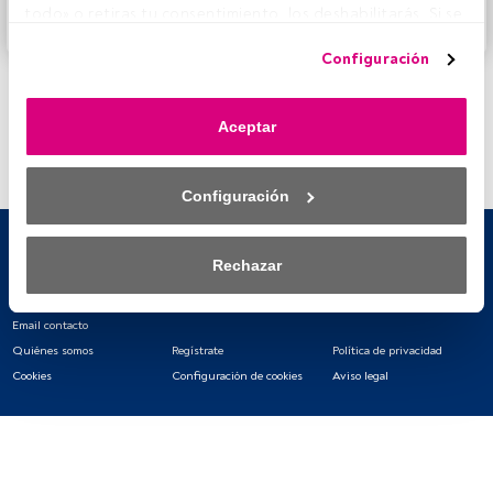
todo» o retiras tu consentimiento, los deshabilitarás. Si se 
Accede a FundsPeople
deshabilitan los rastreadores, parte del contenido y los 
Configuración
anuncios que ves podrían dejar de ser relevantes para ti. 
Puedes volver a acceder a este menú para cambiar tus 
opciones o retirar el consentimiento en cualquier 
Aceptar
momento haciendo clic en el enlace «Preferencias de 
privacidad» que aparece en la parte inferior de la página 
web (o en el icono flotante que hay en la parte del fondo a 
Configuración
la izquierda de la página web). Tus opciones tendrán 
efecto dentro de nuestro ámbito de consentimiento. Para 
saber más, consulta nuestra política de privacidad.
Rechazar
Tanto nosotros como nuestros asociados tratamos los 
datos para proporcionar:
Email contacto
Quiénes somos
Regístrate
Política de privacidad
Utilizar datos de localización geográfica precisa. Analizar 
Cookies
Configuración de cookies
Aviso legal
activamente las características del dispositivo para su 
identificación. Almacenar la información en un dispositivo 
y/o acceder a ella. 
Lista de asociados (proveedores)