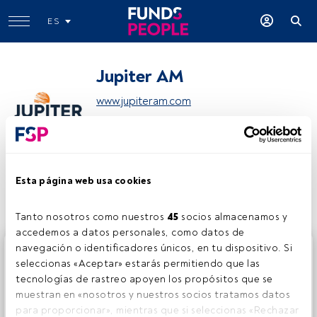
ES
Jupiter AM
www.jupiteram.com
Compartir:
Esta página web usa cookies
Tanto nosotros como nuestros 
45
 socios almacenamos y 
accedemos a datos personales, como datos de 
navegación o identificadores únicos, en tu dispositivo. Si 
Este es un artículo exclusivo para los usuarios registrados
seleccionas «Aceptar» estarás permitiendo que las 
de FundsPeople. Si ya estás registrado, accede desde el
tecnologías de rastreo apoyen los propósitos que se 
botón Login. Si aún no tienes cuenta, te invitamos a
muestran en «nosotros y nuestros socios tratamos datos 
registrarte y disfrutar de todo el universo que ofrece
para proporcionar», mientras que si seleccionas «Rechazar 
FundsPeople.