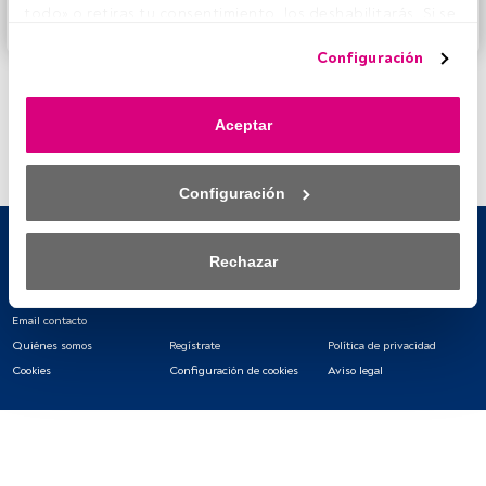
todo» o retiras tu consentimiento, los deshabilitarás. Si se 
Accede a FundsPeople
deshabilitan los rastreadores, parte del contenido y los 
Configuración
anuncios que ves podrían dejar de ser relevantes para ti. 
Puedes volver a acceder a este menú para cambiar tus 
opciones o retirar el consentimiento en cualquier 
Aceptar
momento haciendo clic en el enlace «Preferencias de 
privacidad» que aparece en la parte inferior de la página 
web (o en el icono flotante que hay en la parte del fondo a 
Configuración
la izquierda de la página web). Tus opciones tendrán 
efecto dentro de nuestro ámbito de consentimiento. Para 
saber más, consulta nuestra política de privacidad.
Rechazar
Tanto nosotros como nuestros asociados tratamos los 
datos para proporcionar:
Email contacto
Quiénes somos
Regístrate
Política de privacidad
Utilizar datos de localización geográfica precisa. Analizar 
Cookies
Configuración de cookies
Aviso legal
activamente las características del dispositivo para su 
identificación. Almacenar la información en un dispositivo 
y/o acceder a ella. 
Lista de asociados (proveedores)