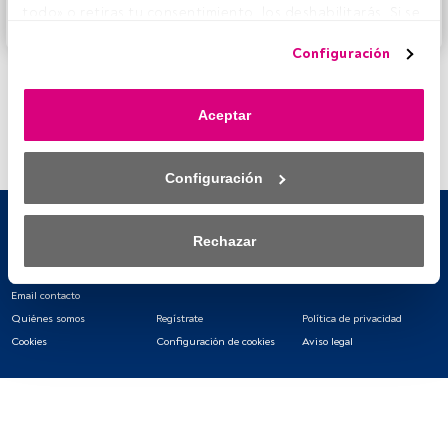
todo» o retiras tu consentimiento, los deshabilitarás. Si se 
Accede a FundsPeople
deshabilitan los rastreadores, parte del contenido y los 
Configuración
anuncios que ves podrían dejar de ser relevantes para ti. 
Puedes volver a acceder a este menú para cambiar tus 
opciones o retirar el consentimiento en cualquier 
Aceptar
momento haciendo clic en el enlace «Preferencias de 
privacidad» que aparece en la parte inferior de la página 
web (o en el icono flotante que hay en la parte del fondo a 
Configuración
la izquierda de la página web). Tus opciones tendrán 
efecto dentro de nuestro ámbito de consentimiento. Para 
saber más, consulta nuestra política de privacidad.
Rechazar
Tanto nosotros como nuestros asociados tratamos los 
datos para proporcionar:
Email contacto
Quiénes somos
Regístrate
Política de privacidad
Utilizar datos de localización geográfica precisa. Analizar 
Cookies
Configuración de cookies
Aviso legal
activamente las características del dispositivo para su 
identificación. Almacenar la información en un dispositivo 
y/o acceder a ella. 
Lista de asociados (proveedores)