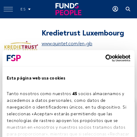
ES
Kredietrust Luxembourg
www.quintet.com/en-gb
Compartir:
Esta página web usa cookies
Tanto nosotros como nuestros 
45
 socios almacenamos y 
accedemos a datos personales, como datos de 
navegación o identificadores únicos, en tu dispositivo. Si 
Este es un artículo exclusivo para los usuarios registrados
seleccionas «Aceptar» estarás permitiendo que las 
de FundsPeople. Si ya estás registrado, accede desde el
tecnologías de rastreo apoyen los propósitos que se 
botón Login. Si aún no tienes cuenta, te invitamos a
muestran en «nosotros y nuestros socios tratamos datos 
registrarte y disfrutar de todo el universo que ofrece
para proporcionar», mientras que si seleccionas «Rechazar 
FundsPeople.