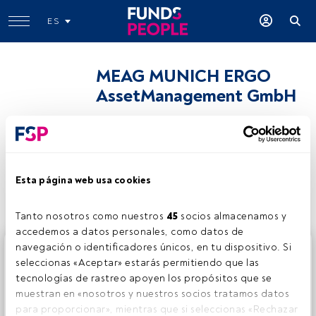
ES
MEAG MUNICH ERGO
AssetManagement GmbH
Compartir:
Esta página web usa cookies
Tanto nosotros como nuestros 
45
 socios almacenamos y 
accedemos a datos personales, como datos de 
navegación o identificadores únicos, en tu dispositivo. Si 
Este es un artículo exclusivo para los usuarios registrados
seleccionas «Aceptar» estarás permitiendo que las 
de FundsPeople. Si ya estás registrado, accede desde el
tecnologías de rastreo apoyen los propósitos que se 
botón Login. Si aún no tienes cuenta, te invitamos a
muestran en «nosotros y nuestros socios tratamos datos 
registrarte y disfrutar de todo el universo que ofrece
para proporcionar», mientras que si seleccionas «Rechazar 
FundsPeople.