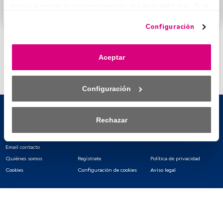
todo» o retiras tu consentimiento, los deshabilitarás. Si se 
Accede a FundsPeople
deshabilitan los rastreadores, parte del contenido y los 
Configuración
anuncios que ves podrían dejar de ser relevantes para ti. 
Puedes volver a acceder a este menú para cambiar tus 
opciones o retirar el consentimiento en cualquier 
Aceptar
momento haciendo clic en el enlace «Preferencias de 
privacidad» que aparece en la parte inferior de la página 
web (o en el icono flotante que hay en la parte del fondo a 
Configuración
la izquierda de la página web). Tus opciones tendrán 
efecto dentro de nuestro ámbito de consentimiento. Para 
saber más, consulta nuestra política de privacidad.
Rechazar
Tanto nosotros como nuestros asociados tratamos los 
datos para proporcionar:
Email contacto
Quiénes somos
Regístrate
Política de privacidad
Utilizar datos de localización geográfica precisa. Analizar 
Cookies
Configuración de cookies
Aviso legal
activamente las características del dispositivo para su 
identificación. Almacenar la información en un dispositivo 
y/o acceder a ella. 
Lista de asociados (proveedores)