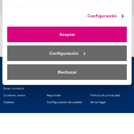
todo» o retiras tu consentimiento, los deshabilitarás. Si se 
Accede a FundsPeople
deshabilitan los rastreadores, parte del contenido y los 
Configuración
anuncios que ves podrían dejar de ser relevantes para ti. 
Puedes volver a acceder a este menú para cambiar tus 
opciones o retirar el consentimiento en cualquier 
Aceptar
momento haciendo clic en el enlace «Preferencias de 
privacidad» que aparece en la parte inferior de la página 
web (o en el icono flotante que hay en la parte del fondo a 
Configuración
la izquierda de la página web). Tus opciones tendrán 
efecto dentro de nuestro ámbito de consentimiento. Para 
saber más, consulta nuestra política de privacidad.
Rechazar
Tanto nosotros como nuestros asociados tratamos los 
datos para proporcionar:
Email contacto
Quiénes somos
Regístrate
Política de privacidad
Utilizar datos de localización geográfica precisa. Analizar 
Cookies
Configuración de cookies
Aviso legal
activamente las características del dispositivo para su 
identificación. Almacenar la información en un dispositivo 
y/o acceder a ella. 
Lista de asociados (proveedores)