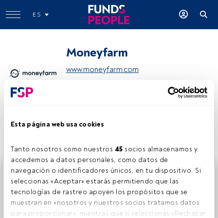
ES
Moneyfarm
www.moneyfarm.com
Compartir:
Esta página web usa cookies
Tanto nosotros como nuestros 
45
 socios almacenamos y 
accedemos a datos personales, como datos de 
navegación o identificadores únicos, en tu dispositivo. Si 
Este es un artículo exclusivo para los usuarios registrados
seleccionas «Aceptar» estarás permitiendo que las 
de FundsPeople. Si ya estás registrado, accede desde el
tecnologías de rastreo apoyen los propósitos que se 
botón Login. Si aún no tienes cuenta, te invitamos a
muestran en «nosotros y nuestros socios tratamos datos 
registrarte y disfrutar de todo el universo que ofrece
para proporcionar», mientras que si seleccionas «Rechazar 
FundsPeople.