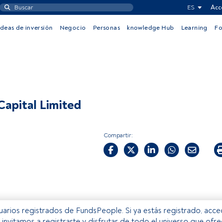
ES
Acc
Ideas de inversión
Negocio
Personas
knowledge Hub
Learning
F
apital Limited
Compartir:
usuarios registrados de FundsPeople. Si ya estás registrado, acc
e invitamos a registrarte y disfrutar de todo el universo que ofr