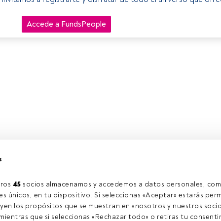
Accede a FundsPeople
s
ros 
45
 socios almacenamos y accedemos a datos personales, com
s únicos, en tu dispositivo. Si seleccionas «Aceptar» estarás perm
yen los propósitos que se muestran en «nosotros y nuestros socio
ientras que si seleccionas «Rechazar todo» o retiras tu consentim