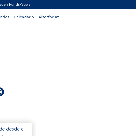
ede a FundsPeople
ondos
Calendario
Alterforum
ede desde el
ece