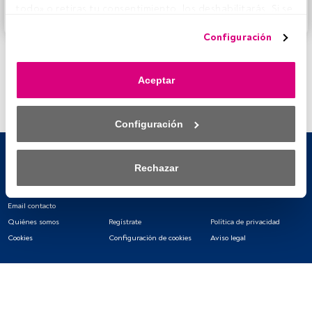
todo» o retiras tu consentimiento, los deshabilitarás. Si se 
Accede a FundsPeople
deshabilitan los rastreadores, parte del contenido y los 
Configuración
anuncios que ves podrían dejar de ser relevantes para ti. 
Puedes volver a acceder a este menú para cambiar tus 
opciones o retirar el consentimiento en cualquier 
Aceptar
momento haciendo clic en el enlace «Preferencias de 
privacidad» que aparece en la parte inferior de la página 
web (o en el icono flotante que hay en la parte del fondo a 
Configuración
la izquierda de la página web). Tus opciones tendrán 
efecto dentro de nuestro ámbito de consentimiento. Para 
saber más, consulta nuestra política de privacidad.
Rechazar
Tanto nosotros como nuestros asociados tratamos los 
datos para proporcionar:
Email contacto
Quiénes somos
Regístrate
Política de privacidad
Utilizar datos de localización geográfica precisa. Analizar 
Cookies
Configuración de cookies
Aviso legal
activamente las características del dispositivo para su 
identificación. Almacenar la información en un dispositivo 
y/o acceder a ella. 
Lista de asociados (proveedores)