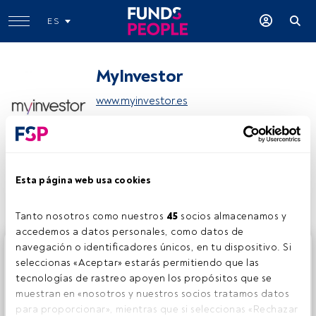
ES
MyInvestor
www.myinvestor.es
Compartir:
Esta página web usa cookies
Tanto nosotros como nuestros 
45
 socios almacenamos y 
accedemos a datos personales, como datos de 
navegación o identificadores únicos, en tu dispositivo. Si 
Este es un artículo exclusivo para los usuarios registrados
seleccionas «Aceptar» estarás permitiendo que las 
de FundsPeople. Si ya estás registrado, accede desde el
tecnologías de rastreo apoyen los propósitos que se 
botón Login. Si aún no tienes cuenta, te invitamos a
muestran en «nosotros y nuestros socios tratamos datos 
registrarte y disfrutar de todo el universo que ofrece
para proporcionar», mientras que si seleccionas «Rechazar 
FundsPeople.