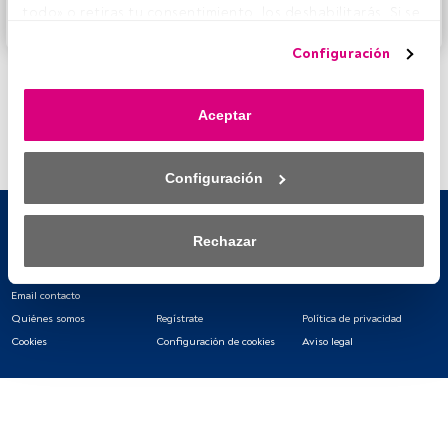
todo» o retiras tu consentimiento, los deshabilitarás. Si se 
Accede a FundsPeople
deshabilitan los rastreadores, parte del contenido y los 
Configuración
anuncios que ves podrían dejar de ser relevantes para ti. 
Puedes volver a acceder a este menú para cambiar tus 
opciones o retirar el consentimiento en cualquier 
Aceptar
momento haciendo clic en el enlace «Preferencias de 
privacidad» que aparece en la parte inferior de la página 
web (o en el icono flotante que hay en la parte del fondo a 
Configuración
la izquierda de la página web). Tus opciones tendrán 
efecto dentro de nuestro ámbito de consentimiento. Para 
saber más, consulta nuestra política de privacidad.
Rechazar
Tanto nosotros como nuestros asociados tratamos los 
datos para proporcionar:
Email contacto
Quiénes somos
Regístrate
Política de privacidad
Utilizar datos de localización geográfica precisa. Analizar 
Cookies
Configuración de cookies
Aviso legal
activamente las características del dispositivo para su 
identificación. Almacenar la información en un dispositivo 
y/o acceder a ella. 
Lista de asociados (proveedores)