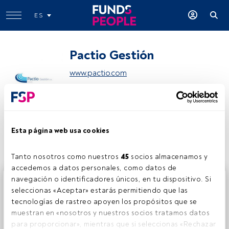
ES
Pactio Gestión
www.pactio.com
Compartir:
Esta página web usa cookies
Tanto nosotros como nuestros 
45
 socios almacenamos y 
accedemos a datos personales, como datos de 
navegación o identificadores únicos, en tu dispositivo. Si 
Este es un artículo exclusivo para los usuarios registrados
seleccionas «Aceptar» estarás permitiendo que las 
de FundsPeople. Si ya estás registrado, accede desde el
tecnologías de rastreo apoyen los propósitos que se 
botón Login. Si aún no tienes cuenta, te invitamos a
muestran en «nosotros y nuestros socios tratamos datos 
registrarte y disfrutar de todo el universo que ofrece
para proporcionar», mientras que si seleccionas «Rechazar 
FundsPeople.