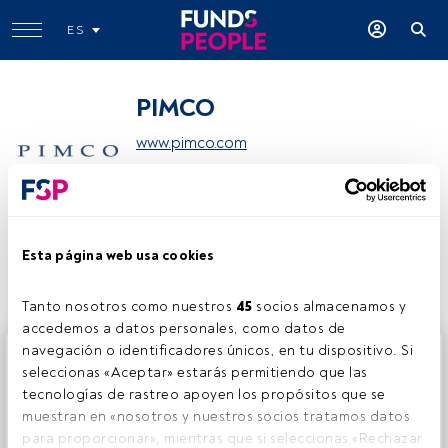
ES
PIMCO
www.pimco.com
Compartir:
Esta página web usa cookies
Tanto nosotros como nuestros 
45
 socios almacenamos y 
accedemos a datos personales, como datos de 
navegación o identificadores únicos, en tu dispositivo. Si 
Este es un artículo exclusivo para los usuarios registrados
seleccionas «Aceptar» estarás permitiendo que las 
de FundsPeople. Si ya estás registrado, accede desde el
tecnologías de rastreo apoyen los propósitos que se 
botón Login. Si aún no tienes cuenta, te invitamos a
muestran en «nosotros y nuestros socios tratamos datos 
registrarte y disfrutar de todo el universo que ofrece
para proporcionar», mientras que si seleccionas «Rechazar 
FundsPeople.