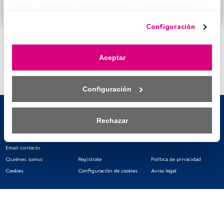
todo» o retiras tu consentimiento, los deshabilitarás. Si se 
Accede a FundsPeople
deshabilitan los rastreadores, parte del contenido y los 
Configuración
anuncios que ves podrían dejar de ser relevantes para ti. 
Puedes volver a acceder a este menú para cambiar tus 
opciones o retirar el consentimiento en cualquier 
Aceptar
momento haciendo clic en el enlace «Preferencias de 
privacidad» que aparece en la parte inferior de la página 
web (o en el icono flotante que hay en la parte del fondo a 
Configuración
la izquierda de la página web). Tus opciones tendrán 
efecto dentro de nuestro ámbito de consentimiento. Para 
saber más, consulta nuestra política de privacidad.
Rechazar
Tanto nosotros como nuestros asociados tratamos los 
datos para proporcionar:
Email contacto
Quiénes somos
Regístrate
Política de privacidad
Utilizar datos de localización geográfica precisa. Analizar 
Cookies
Configuración de cookies
Aviso legal
activamente las características del dispositivo para su 
identificación. Almacenar la información en un dispositivo 
y/o acceder a ella. 
Lista de asociados (proveedores)