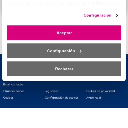
todo» o retiras tu consentimiento, los deshabilitarás. Si se 
Accede a FundsPeople
deshabilitan los rastreadores, parte del contenido y los 
Configuración
anuncios que ves podrían dejar de ser relevantes para ti. 
Puedes volver a acceder a este menú para cambiar tus 
opciones o retirar el consentimiento en cualquier 
Aceptar
momento haciendo clic en el enlace «Preferencias de 
privacidad» que aparece en la parte inferior de la página 
web (o en el icono flotante que hay en la parte del fondo a 
Configuración
la izquierda de la página web). Tus opciones tendrán 
efecto dentro de nuestro ámbito de consentimiento. Para 
saber más, consulta nuestra política de privacidad.
Rechazar
Tanto nosotros como nuestros asociados tratamos los 
datos para proporcionar:
Email contacto
Quiénes somos
Regístrate
Política de privacidad
Utilizar datos de localización geográfica precisa. Analizar 
Cookies
Configuración de cookies
Aviso legal
activamente las características del dispositivo para su 
identificación. Almacenar la información en un dispositivo 
y/o acceder a ella. 
Lista de asociados (proveedores)