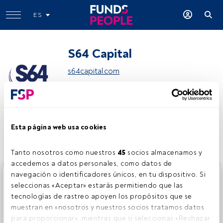
ES
S64 Capital
s64capital.com
Compartir:
Esta página web usa cookies
Tanto nosotros como nuestros 
45
 socios almacenamos y 
accedemos a datos personales, como datos de 
navegación o identificadores únicos, en tu dispositivo. Si 
Este es un artículo exclusivo para los usuarios registrados
seleccionas «Aceptar» estarás permitiendo que las 
de FundsPeople. Si ya estás registrado, accede desde el
tecnologías de rastreo apoyen los propósitos que se 
botón Login. Si aún no tienes cuenta, te invitamos a
muestran en «nosotros y nuestros socios tratamos datos 
registrarte y disfrutar de todo el universo que ofrece
para proporcionar», mientras que si seleccionas «Rechazar 
FundsPeople.