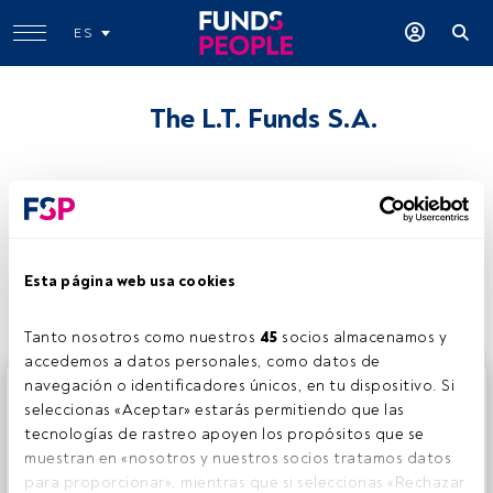
ES
The L.T. Funds S.A.
Compartir:
Esta página web usa cookies
Tanto nosotros como nuestros 
45
 socios almacenamos y 
accedemos a datos personales, como datos de 
navegación o identificadores únicos, en tu dispositivo. Si 
Este es un artículo exclusivo para los usuarios registrados
seleccionas «Aceptar» estarás permitiendo que las 
de FundsPeople. Si ya estás registrado, accede desde el
tecnologías de rastreo apoyen los propósitos que se 
botón Login. Si aún no tienes cuenta, te invitamos a
muestran en «nosotros y nuestros socios tratamos datos 
registrarte y disfrutar de todo el universo que ofrece
para proporcionar», mientras que si seleccionas «Rechazar 
FundsPeople.