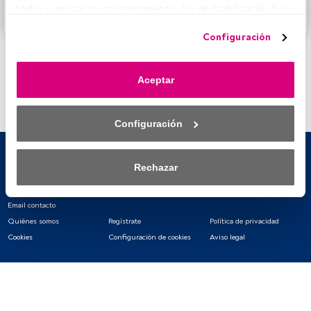
todo» o retiras tu consentimiento, los deshabilitarás. Si se 
Accede a FundsPeople
deshabilitan los rastreadores, parte del contenido y los 
Configuración
anuncios que ves podrían dejar de ser relevantes para ti. 
Puedes volver a acceder a este menú para cambiar tus 
opciones o retirar el consentimiento en cualquier 
Aceptar
momento haciendo clic en el enlace «Preferencias de 
privacidad» que aparece en la parte inferior de la página 
web (o en el icono flotante que hay en la parte del fondo a 
Configuración
la izquierda de la página web). Tus opciones tendrán 
efecto dentro de nuestro ámbito de consentimiento. Para 
saber más, consulta nuestra política de privacidad.
Rechazar
Tanto nosotros como nuestros asociados tratamos los 
datos para proporcionar:
Email contacto
Quiénes somos
Regístrate
Política de privacidad
Utilizar datos de localización geográfica precisa. Analizar 
Cookies
Configuración de cookies
Aviso legal
activamente las características del dispositivo para su 
identificación. Almacenar la información en un dispositivo 
y/o acceder a ella. 
Lista de asociados (proveedores)